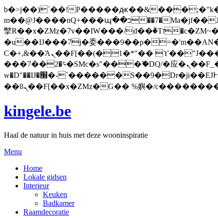
b�>j��)΄��!P�����ԫ��&���;�"k��B�޶�}��������p�SVT�(w��ę��!j�����
m��@J����nQ+���պ��כ��7�Ma�jf��J��ͱ4j���Ѳ�
撆R��x�ZMz�7v��IW���/d��ٞ�Тז�c�ZM~�ji�� ߒ��sQz�����Ԡ��DW��3�De�n"��M�+/��������B��:�-
�u��IJ���7j�委���9��p�=�'m��AN�ޭ�=
Ϲ�+,&��Ὰܢ��F[��(�1�*"�� ϒ��"J����ԧ�����<�;�b"�� ���"j�����ܢ��F[��x� ,�!q�� қ�*]/
���؝�2��7�SMc�s"���ޭ�DQ/�应�ܢ��F_��!� :�s"�� ����7`��������F��+�SVT�n"��IJ����nQ/�应����B ��4�
w�D"��IJ�׭�-`������S��9�Dr�ji��EJ߅��gJ�应��矁[��x�ZM~�n"��IB؃��!'����Тѕ��+��(m��IK�ʭ�/|
kingele.be
Haal de natuur in huis met deze wooninspiratie
Menu
Home
Lokale gidsen
Interieur
Keuken
Badkamer
Raamdecoratie