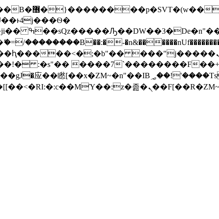
� ��x�;�-
/��������B��:�-�n&������nUf���������
��ϐܢ��F[��x�ZMz�G�� %嬩�/c��������[[��<�RI:�:c��MΎ��:z�졾�