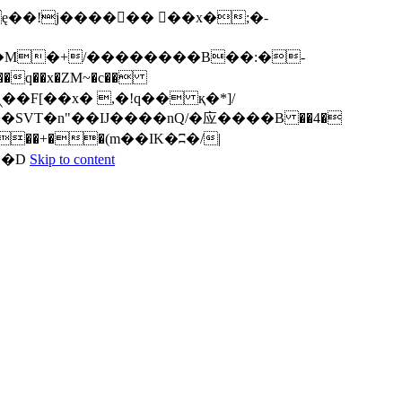
q��x�ZM~�
c��
ܢ��F[��R�ZM~�D
Skip to content