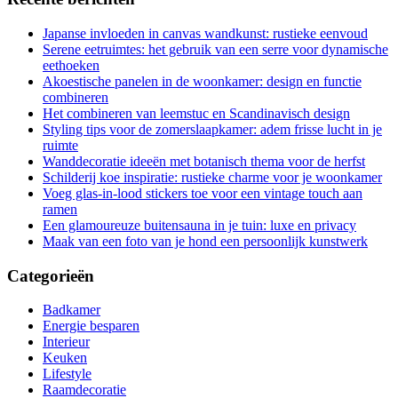
Japanse invloeden in canvas wandkunst: rustieke eenvoud
Serene eetruimtes: het gebruik van een serre voor dynamische
eethoeken
Akoestische panelen in de woonkamer: design en functie
combineren
Het combineren van leemstuc en Scandinavisch design
Styling tips voor de zomerslaapkamer: adem frisse lucht in je
ruimte
Wanddecoratie ideeën met botanisch thema voor de herfst
Schilderij koe inspiratie: rustieke charme voor je woonkamer
Voeg glas-in-lood stickers toe voor een vintage touch aan
ramen
Een glamoureuze buitensauna in je tuin: luxe en privacy
Maak van een foto van je hond een persoonlijk kunstwerk
Categorieën
Badkamer
Energie besparen
Interieur
Keuken
Lifestyle
Raamdecoratie