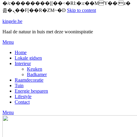
�/c��������[[��<�RI:�:c��MΎ��:z�
졾�ܢ��F[��R�ZM~�D
Skip to content
kingele.be
Haal de natuur in huis met deze wooninspiratie
Menu
Home
Lokale gidsen
Interieur
Keuken
Badkamer
Raamdecoratie
Tuin
Energie besparen
Lifestyle
Contact
Menu