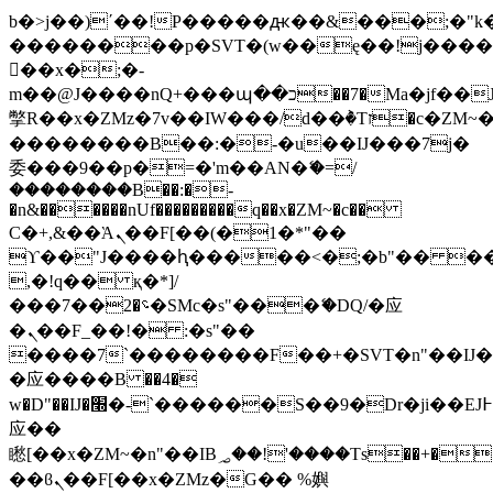
b�>j��)΄��!P�����ԫ��&���;�"k��B
��������p�SVT�(w��ę��!j���
��x�;�-
m��@J����nQ+���պ��כ��7�Ma�jf��J��ͱ4j���Ѳ�
撆R��x�ZMz�7v��IW���/d��ٞ�Тז�c�ZM~�ji�� ߒ��sQz�����Ԡ��DW��3�De�n"��M�+/
��������B��:�-�u��IJ���7j�
委���9��p�=�'m��AN�ޭ�=/
��������B��:�-
�n&������nUf���������q��x�ZM~�
c��
Ϲ�+,&��Ὰܢ��F[��(�1�*"��
ϒ��"J����ԧ�����<�;�b"�� ���"j��
,�!q�� қ�*]/
���؝�2��7�SMc�s"���ޭ�DQ/�应
�ܢ��F_��!� :�s"��
����7`��������F��+�SVT�n"��IJ�
�应����B ��4�
w�D"��IJ�׭�-`������S��9�Dr�ji��EJ߅��gJ�
应��
矁[��x�ZM~�n"��IB؃��!'����Тѕ��+��(m��IK�ʭ�/|
��ϐܢ��F[��x�ZMz�G�� %嬩