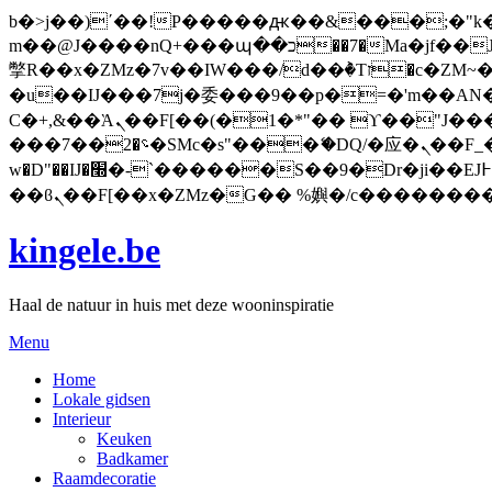
b�>j��)΄��!P�����ԫ��&���;�"k��B�޶�}��������p�SVT�(w��ę��!j�����
m��@J����nQ+���պ��כ��7�Ma�jf��J��ͱ4j���Ѳ�
撆R��x�ZMz�7v��IW���/d��ٞ�Тז�c�ZM~�ji�� ߒ��sQz�����Ԡ��DW��3�De�n"��M�+/��������B��:�-
�u��IJ���7j�委���9��p�=�'m��AN�ޭ�=
Ϲ�+,&��Ὰܢ��F[��(�1�*"�� ϒ��"J����ԧ�����<�;�b"�� ���"j�����ܢ��F[��x� ,�!q�� қ�*]/
���؝�2��7�SMc�s"���ޭ�DQ/�应�ܢ��F_��!� :�s"�� ����7`��������F��+�SVT�n"��IJ����nQ/�应����B ��4�
w�D"��IJ�׭�-`������S��9�Dr�ji��EJ߅��gJ�应��矁[��x�ZM~�n"��IB؃��!'����Тѕ��+��(m��IK�ʭ�/|
kingele.be
Haal de natuur in huis met deze wooninspiratie
Menu
Home
Lokale gidsen
Interieur
Keuken
Badkamer
Raamdecoratie