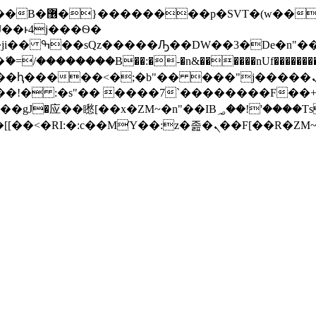
� ��x�;�-
/��������B��:�-�n&������nUf���������
��ϐܢ��F[��x�ZMz�G�� %嬩�/c��������[[��<�RI:�:c��MΎ��:z�졾�