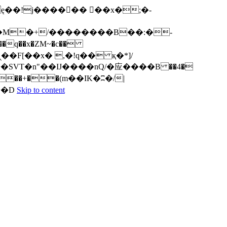
q��x�ZM~�
c��
ܢ��F[��R�ZM~�D
Skip to content