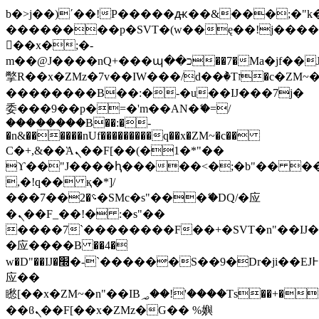
b�>j��)΄��!P�����ԫ��&���;�"k��B
��������p�SVT�(w��ę��!j���
��x�;�-
m��@J����nQ+���պ��כ��7�Ma�jf��J��ͱ4j���Ѳ�
撆R��x�ZMz�7v��IW���/d��ٞ�Тז�c�ZM~�ji�� ߒ��sQz�����Ԡ��DW��3�De�n"��M�+/
��������B��:�-�u��IJ���7j�
委���9��p�=�'m��AN�ޭ�=/
��������B��:�-
�n&������nUf���������q��x�ZM~�
c��
Ϲ�+,&��Ὰܢ��F[��(�1�*"��
ϒ��"J����ԧ�����<�;�b"�� ���"j��
,�!q�� қ�*]/
���؝�2��7�SMc�s"���ޭ�DQ/�应
�ܢ��F_��!� :�s"��
����7`��������F��+�SVT�n"��IJ�
�应����B ��4�
w�D"��IJ�׭�-`������S��9�Dr�ji��EJ߅��gJ�
应��
矁[��x�ZM~�n"��IB؃��!'����Тѕ��+��(m��IK�ʭ�/|
��ϐܢ��F[��x�ZMz�G�� %嬩