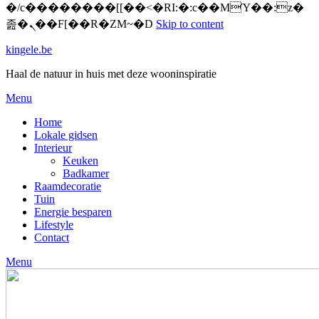
�/c��������[[��<�RI:�:c��MΎ��:z�
졾�ܢ��F[��R�ZM~�D
Skip to content
kingele.be
Haal de natuur in huis met deze wooninspiratie
Menu
Home
Lokale gidsen
Interieur
Keuken
Badkamer
Raamdecoratie
Tuin
Energie besparen
Lifestyle
Contact
Menu