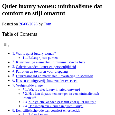
Quiet luxury wonen: minimalisme dat
comfort en stijl omarmt
Posted on
26/06/2026
by
Tom
Table of Contents
Wat is quiet luxury wonen?
Belangrijkste punten
Kunstzinnige elementen in minimalistische luxe
Galerie wanden: kunst en persoonlijkheid
Patronen en texturen voor diepgang
Duurzaamheid en materialen: investering in kwaliteit
Kosten en uitgeverij: luxe zonder excessen
Veelgestelde vragen
Wat is quiet luxury interieurontwerp?
Hoe kan ik patronen mengen in een minimalistisch
interieur?
Zijn galerie-wanden geschikt voor quiet luxury?
Hoe integreren kleuren in quiet luxury?
Een stilistische ode aan comfort en esthetiek
Related posts: