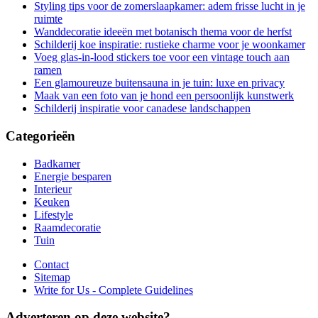
Styling tips voor de zomerslaapkamer: adem frisse lucht in je
ruimte
Wanddecoratie ideeën met botanisch thema voor de herfst
Schilderij koe inspiratie: rustieke charme voor je woonkamer
Voeg glas-in-lood stickers toe voor een vintage touch aan
ramen
Een glamoureuze buitensauna in je tuin: luxe en privacy
Maak van een foto van je hond een persoonlijk kunstwerk
Schilderij inspiratie voor canadese landschappen
Categorieën
Badkamer
Energie besparen
Interieur
Keuken
Lifestyle
Raamdecoratie
Tuin
Contact
Sitemap
Write for Us - Complete Guidelines
Adverteren op deze website?