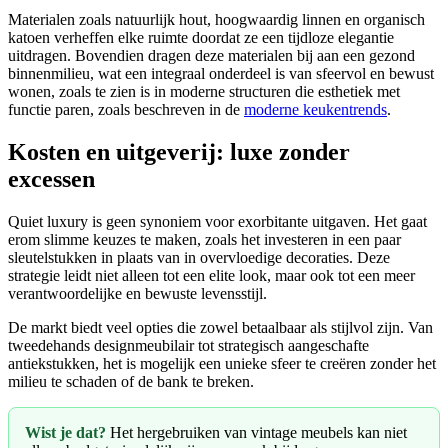
Materialen zoals natuurlijk hout, hoogwaardig linnen en organisch
katoen verheffen elke ruimte doordat ze een tijdloze elegantie
uitdragen. Bovendien dragen deze materialen bij aan een gezond
binnenmilieu, wat een integraal onderdeel is van sfeervol en bewust
wonen, zoals te zien is in moderne structuren die esthetiek met
functie paren, zoals beschreven in de
moderne keukentrends
.
Kosten en uitgeverij: luxe zonder
excessen
Quiet luxury is geen synoniem voor exorbitante uitgaven. Het gaat
erom slimme keuzes te maken, zoals het investeren in een paar
sleutelstukken in plaats van in overvloedige decoraties. Deze
strategie leidt niet alleen tot een elite look, maar ook tot een meer
verantwoordelijke en bewuste levensstijl.
De markt biedt veel opties die zowel betaalbaar als stijlvol zijn. Van
tweedehands designmeubilair tot strategisch aangeschafte
antiekstukken, het is mogelijk een unieke sfeer te creëren zonder het
milieu te schaden of de bank te breken.
Wist je dat?
Het hergebruiken van vintage meubels kan niet