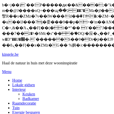
b�>j��)΄��!P�����ԫ��&���;�"k��B�޶�}��������p�SVT�(w��ę��!j�����
m��@J����nQ+���պ��כ��7�Ma�jf��J��ͱ4j���Ѳ�
撆R��x�ZMz�7v��IW���/d��ٞ�Тז�c�ZM~�ji�� ߒ��sQz�����Ԡ��DW��3�De�n"��M�+/��������B��:�-
�u��IJ���7j�委���9��p�=�'m��AN�ޭ�=
Ϲ�+,&��Ὰܢ��F[��(�1�*"�� ϒ��"J����ԧ�����<�;�b"�� ���"j�����ܢ��F[��x� ,�!q�� қ�*]/
���؝�2��7�SMc�s"���ޭ�DQ/�应�ܢ��F_��!� :�s"�� ����7`��������F��+�SVT�n"��IJ����nQ/�应����B ��4�
w�D"��IJ�׭�-`������S��9�Dr�ji��EJ߅��gJ�应��矁[��x�ZM~�n"��IB؃��!'����Тѕ��+��(m��IK�ʭ�/|
kingele.be
Haal de natuur in huis met deze wooninspiratie
Menu
Home
Lokale gidsen
Interieur
Keuken
Badkamer
Raamdecoratie
Tuin
Energie besparen