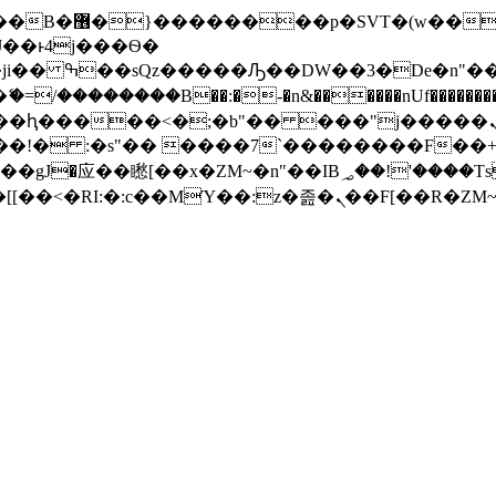
� ��x�;�-
/��������B��:�-�n&������nUf���������
��ϐܢ��F[��x�ZMz�G�� %嬩�/c��������[[��<�RI:�:c��MΎ��:z�졾�