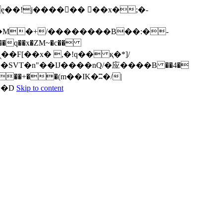
q��x�ZM~�
c��
ܢ��F[��R�ZM~�D
Skip to content