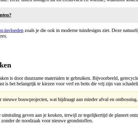
enten?
en-invloeden
zoals je die ook in moderne tuindesigns ziet. Deze natuurli
res.
uken
ken is door duurzame materialen te gebruiken. Bijvoorbeeld, gerecycl
t is het belangrijk te kiezen voor verf en beits die vrij zijn van schad
r nieuwe bouwprojecten, wat bijdraagt aan minder afval en ontbossing.
itstraling geven aan je keuken, terwijl ze tegelijkertijd de planeet on
n zonder de noodzaak voor nieuwe grondstoffen.