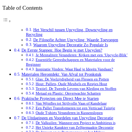
Table of Contents
Het Verschil tussen Upcycling, Downcycling en
Recycling
De Filosofie Achter Upcycling: Waarde Toevoegen
Waarom Upcycling Decoratie Zo Populair Is
De Eerste Stappen: Hoe Begin je met Upcyclen?
Je Mentaliteit Veranderen: Kijken met een ‘Upcycle-Blik’
Essentiële Gereedschappen en Materialen voor de
Beginner
Inspiratie Vinden: Waar Haal je Ideeën Vandaan?
Materialen Herontdekt: Van Afval tot Pronkstuk
Glas: De Veelzijdigheid van Flessen en Potten
Hout: Pallets, Oude Meubels en Restjes Hout
Textiel: De Tweede Levens van Kleding en Stoffen
Metaal en Plastic: Onverwachte Schatten
Praktische Projecten om Direct Mee te Starten
Van Wijnfles tot Stijlvolle Vaas of Kandelaar
Een Pallet Transformeren tot een Verticaal Tuintje
Oude T-shirts Veranderen in Kussenslopen
De Uitdagingen en Voordelen van Upcycling Decoratie
De Valkuilen: Wanneer een Project te Ambitieus is
Het Unieke Karakter van Zelfgemaakte Decoratie