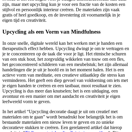
zijn, maar met upcycling kun je voor een fractie van de kosten een
stijlvol en persoonlijk interieur creëren. De materialen zijn vaak
gratis of heel goedkoop, en de investering zit voornamelijk in je
eigen tijd en creativiteit.
Upcycling als een Vorm van Mindfulness
In onze snelle, digitale wereld kan het werken met je handen een
therapeutisch effect hebben. Upcycling dwingt je om te vertragen en
je te concentreren op de taak die voor je ligt. Het ritmische schuren
van een stuk hout, het zorgvuldig wikkelen van touw om een fles,
het geconcentreerd schilderen van een meubelstuk; het zijn allemaal
handelingen die je uit je hoofd en in het moment halen. Het is een
actieve vorm van meditatie, een creatieve uitlaatklep die stress kan
verminderen. Het geeft een diep gevoel van voldoening om iets met
je eigen handen te creëren en een tastbaar, mooi resultaat te zien.
Upcycling is dus meer dan knutselen; het is een uitdaging, een
avontuur en een manier om met aandacht en creativiteit je eigen
leefwereld vorm te geven.
In het artikel “Upcycling decoratie daagt je uit om creatief met
materialen om te gaan” wordt benadrukt hoe belangrijk het is om
bestaande materialen een nieuw leven te geven en zo unieke
decoratieve stukken te creëren. Een gerelateerd artikel dat hierop