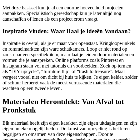
Met deze basisset kun je al een enorme hoeveelheid projecten
aanpakken. Specialistisch gereedschap kun je later altijd nog
aanschaffen of lenen als een project erom vraagt.
Inspiratie Vinden: Waar Haal je Ideeën Vandaan?
Inspiratie is overal, als je er maar voor openstaat. Kringloopwinkels
en rommelmarkten zijn ware schatkamers. Loop er niet rond op
zoek naar een specifiek item, maar laat je leiden door materialen en
vormen die je aanspreken. Online platforms zoals Pinterest en
Instagram staan vol met tutorials en voorbeelden. Zoek op termen
als “DIY upcycle”, “furniture flip” of “trash to treasure”. Maar
vergeet vooral niet om dicht bij huis te kijken. Je eigen kelder, zolder
of schuur herbergt vaak de meest verrassende materialen die
wachten op een tweede leven.
Materialen Herontdekt: Van Afval tot
Pronkstuk
Elk materiaal heeft zijn eigen karakter, zijn eigen uitdagingen en zijn
eigen unieke mogelijkheden. De kunst van upcycling is het leren
begrijpen en omarmen van deze eigenschappen. Door te
experimenteren met verschillende materialen, open je een wereld