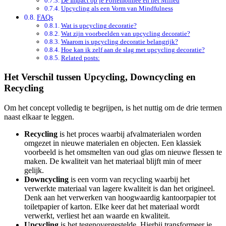
De Impact op je Portemonnee en het Milieu
Upcycling als een Vorm van Mindfulness
FAQs
Wat is upcycling decoratie?
Wat zijn voorbeelden van upcycling decoratie?
Waarom is upcycling decoratie belangrijk?
Hoe kan ik zelf aan de slag met upcycling decoratie?
Related posts:
Het Verschil tussen Upcycling, Downcycling en
Recycling
Om het concept volledig te begrijpen, is het nuttig om de drie termen
naast elkaar te leggen.
Recycling
is het proces waarbij afvalmaterialen worden
omgezet in nieuwe materialen en objecten. Een klassiek
voorbeeld is het omsmelten van oud glas om nieuwe flessen te
maken. De kwaliteit van het materiaal blijft min of meer
gelijk.
Downcycling
is een vorm van recycling waarbij het
verwerkte materiaal van lagere kwaliteit is dan het origineel.
Denk aan het verwerken van hoogwaardig kantoorpapier tot
toiletpapier of karton. Elke keer dat het materiaal wordt
verwerkt, verliest het aan waarde en kwaliteit.
Upcycling
is het tegenovergestelde. Hierbij transformeer je