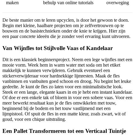
maken
behulp van online tutorials
overweging
De beste manier om te leren upcyclen, is door het gewoon te doen.
Begin met kleine, haalbare projecten om je zelfvertrouwen op te
bouwen en de basistechnieken onder de knie te krijgen. Hier zijn
een paar concrete ideeën die je zonder veel ervaring kunt uitvoeren.
Van Wijnfles tot Stijlvolle Vaas of Kandelaar
Dit is een klassiek beginnersproject. Neem een lege wijnfles met een
mooie vorm. Week hem in warm water met soda om het etiket
makkelijk te kunnen verwijderen. Gebruik eventueel een
stickerverwijderaar voor hardnekkige lijmresten. Maak de fles
vanbinnen en vanbuiten goed schoon en droog. Nu begint het leuke
gedeelte. Je kunt de fles zo laten voor een minimalistische look.
Steek er een lange, elegante kaars in en je hebt een instant kandelaar.
Of doe er een enkele tak of bloem in voor een sobere vaas. Voor een
meer bewerkt resultaat kun je de fles omwikkelen met touw,
beginnend bij de bodem en het touw vastlijmend met een
lijmpistool. Of spuit de fles in een matte kleur, zoals zwart, wit of
goud, voor een chique uitstraling.
Een Pallet Transformeren tot een Verticaal Tuintje