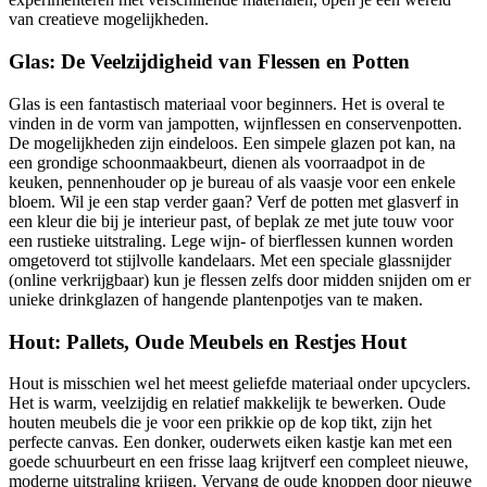
van creatieve mogelijkheden.
Glas: De Veelzijdigheid van Flessen en Potten
Glas is een fantastisch materiaal voor beginners. Het is overal te
vinden in de vorm van jampotten, wijnflessen en conservenpotten.
De mogelijkheden zijn eindeloos. Een simpele glazen pot kan, na
een grondige schoonmaakbeurt, dienen als voorraadpot in de
keuken, pennenhouder op je bureau of als vaasje voor een enkele
bloem. Wil je een stap verder gaan? Verf de potten met glasverf in
een kleur die bij je interieur past, of beplak ze met jute touw voor
een rustieke uitstraling. Lege wijn- of bierflessen kunnen worden
omgetoverd tot stijlvolle kandelaars. Met een speciale glassnijder
(online verkrijgbaar) kun je flessen zelfs door midden snijden om er
unieke drinkglazen of hangende plantenpotjes van te maken.
Hout: Pallets, Oude Meubels en Restjes Hout
Hout is misschien wel het meest geliefde materiaal onder upcyclers.
Het is warm, veelzijdig en relatief makkelijk te bewerken. Oude
houten meubels die je voor een prikkie op de kop tikt, zijn het
perfecte canvas. Een donker, ouderwets eiken kastje kan met een
goede schuurbeurt en een frisse laag krijtverf een compleet nieuwe,
moderne uitstraling krijgen. Vervang de oude knoppen door nieuwe