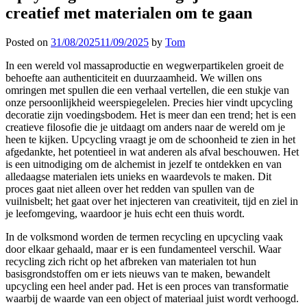
creatief met materialen om te gaan
Posted on
31/08/2025
11/09/2025
by
Tom
In een wereld vol massaproductie en wegwerpartikelen groeit de
behoefte aan authenticiteit en duurzaamheid. We willen ons
omringen met spullen die een verhaal vertellen, die een stukje van
onze persoonlijkheid weerspiegelelen. Precies hier vindt upcycling
decoratie zijn voedingsbodem. Het is meer dan een trend; het is een
creatieve filosofie die je uitdaagt om anders naar de wereld om je
heen te kijken. Upcycling vraagt je om de schoonheid te zien in het
afgedankte, het potentieel in wat anderen als afval beschouwen. Het
is een uitnodiging om de alchemist in jezelf te ontdekken en van
alledaagse materialen iets unieks en waardevols te maken. Dit
proces gaat niet alleen over het redden van spullen van de
vuilnisbelt; het gaat over het injecteren van creativiteit, tijd en ziel in
je leefomgeving, waardoor je huis echt een thuis wordt.
In de volksmond worden de termen recycling en upcycling vaak
door elkaar gehaald, maar er is een fundamenteel verschil. Waar
recycling zich richt op het afbreken van materialen tot hun
basisgrondstoffen om er iets nieuws van te maken, bewandelt
upcycling een heel ander pad. Het is een proces van transformatie
waarbij de waarde van een object of materiaal juist wordt verhoogd.