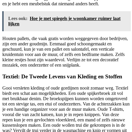
en je hebt een meubelstuk dat niemand anders heeft.
Lees ook:
Hoe je met spiegels je woonkamer ruimer laat
lijken
Houten pallets, die vaak gratis worden weggegeven door bedrijven,
zijn een ander goudmijn. Eenmaal goed schoongemaakt en
geschuurd, kun je van een pallet een salontafel, een verticale
kruidentuin voor aan de muur, of zelfs een bedframe maken. Zelfs
kleine restjes hout zijn waardevol. Verlijm ze tot een decoratief
mozaïek, een onderzetter of een snijplank.
Textiel: De Tweede Levens van Kleding en Stoffen
Gooi versleten kleding of oude gordijnen nooit zomaar weg. Textiel
biedt een schat aan mogelijkheden. Een oude spijkerbroek zit vol
met bruikbaar denim. De broekspijpen kunnen worden omgetoverd
tot een stevige tas, een etui of onderzetters. Van de achterzakken kun
je een handige organizer voor aan de muur maken. Oude T-shirts,
vooral die van zacht katoen, kun je in repen knippen. Van deze
repen kun je een gevlochten vloerkleed, een mand of zelfs nieuwe
kussenslopen maken. Een oude wollen trui die gekrompen is in de
was? Vervilt de trui verder in de wasmachine en knip er vormen uit