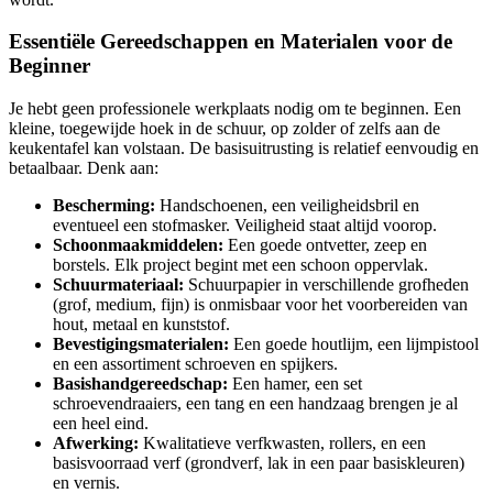
Essentiële Gereedschappen en Materialen voor de
Beginner
Je hebt geen professionele werkplaats nodig om te beginnen. Een
kleine, toegewijde hoek in de schuur, op zolder of zelfs aan de
keukentafel kan volstaan. De basisuitrusting is relatief eenvoudig en
betaalbaar. Denk aan:
Bescherming:
Handschoenen, een veiligheidsbril en
eventueel een stofmasker. Veiligheid staat altijd voorop.
Schoonmaakmiddelen:
Een goede ontvetter, zeep en
borstels. Elk project begint met een schoon oppervlak.
Schuurmateriaal:
Schuurpapier in verschillende grofheden
(grof, medium, fijn) is onmisbaar voor het voorbereiden van
hout, metaal en kunststof.
Bevestigingsmaterialen:
Een goede houtlijm, een lijmpistool
en een assortiment schroeven en spijkers.
Basishandgereedschap:
Een hamer, een set
schroevendraaiers, een tang en een handzaag brengen je al
een heel eind.
Afwerking:
Kwalitatieve verfkwasten, rollers, en een
basisvoorraad verf (grondverf, lak in een paar basiskleuren)
en vernis.