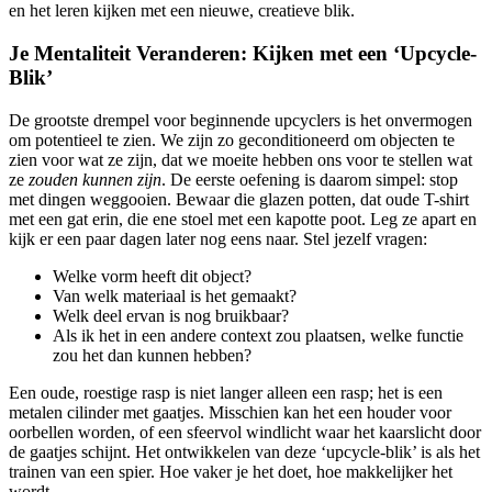
en het leren kijken met een nieuwe, creatieve blik.
Je Mentaliteit Veranderen: Kijken met een ‘Upcycle-
Blik’
De grootste drempel voor beginnende upcyclers is het onvermogen
om potentieel te zien. We zijn zo geconditioneerd om objecten te
zien voor wat ze zijn, dat we moeite hebben ons voor te stellen wat
ze
zouden kunnen zijn
. De eerste oefening is daarom simpel: stop
met dingen weggooien. Bewaar die glazen potten, dat oude T-shirt
met een gat erin, die ene stoel met een kapotte poot. Leg ze apart en
kijk er een paar dagen later nog eens naar. Stel jezelf vragen:
Welke vorm heeft dit object?
Van welk materiaal is het gemaakt?
Welk deel ervan is nog bruikbaar?
Als ik het in een andere context zou plaatsen, welke functie
zou het dan kunnen hebben?
Een oude, roestige rasp is niet langer alleen een rasp; het is een
metalen cilinder met gaatjes. Misschien kan het een houder voor
oorbellen worden, of een sfeervol windlicht waar het kaarslicht door
de gaatjes schijnt. Het ontwikkelen van deze ‘upcycle-blik’ is als het
trainen van een spier. Hoe vaker je het doet, hoe makkelijker het
wordt.