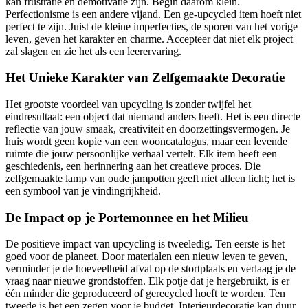
kan frustratie en demotivatie zijn. Begin daarom klein.
Perfectionisme is een andere vijand. Een ge-upcycled item hoeft niet
perfect te zijn. Juist de kleine imperfecties, de sporen van het vorige
leven, geven het karakter en charme. Accepteer dat niet elk project
zal slagen en zie het als een leerervaring.
Het Unieke Karakter van Zelfgemaakte Decoratie
Het grootste voordeel van upcycling is zonder twijfel het
eindresultaat: een object dat niemand anders heeft. Het is een directe
reflectie van jouw smaak, creativiteit en doorzettingsvermogen. Je
huis wordt geen kopie van een wooncatalogus, maar een levende
ruimte die jouw persoonlijke verhaal vertelt. Elk item heeft een
geschiedenis, een herinnering aan het creatieve proces. Die
zelfgemaakte lamp van oude jampotten geeft niet alleen licht; het is
een symbool van je vindingrijkheid.
De Impact op je Portemonnee en het Milieu
De positieve impact van upcycling is tweeledig. Ten eerste is het
goed voor de planeet. Door materialen een nieuw leven te geven,
verminder je de hoeveelheid afval op de stortplaats en verlaag je de
vraag naar nieuwe grondstoffen. Elk potje dat je hergebruikt, is er
één minder die geproduceerd of gerecycled hoeft te worden. Ten
tweede is het een zegen voor je budget. Interieurdecoratie kan duur