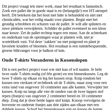
Dit project vraagt iets meer werk, maar het resultaat is fantastisch.
Zoek een pallet die in goede staat is en (belangrijk!) een HT-stempel
heeft. Dit betekent dat het hout met hitte is behandeld en niet met
chemicaliën, wat het veilig maakt voor planten. Begin met het
grondig schrobben en schuren van de pallet. Je wilt alle splinters en
ruwe plekken verwijderen. Schilder de pallet eventueel in een kleur
naar keuze. Zet de pallet rechtop tegen een muur. Aan de achterkant
en onderkant van de openingen waar je planten wilt, niet je
worteldoek vast. Vul deze ‘zakken’ nu met potgrond en plant je
favoriete kruiden of bloemen. Het resultaat is een ruimtebesparende,
groene blikvanger voor je balkon of tuin.
Oude T-shirts Veranderen in Kussenslopen
Dit is een perfect project voor wie niet kan of wil naaien. Je hebt
twee oude T-shirts nodig (of één grote) en een binnenkussen. Leg de
twee T-shirts op elkaar en leg het kussen erop. Knip rondom het
kussen een vierkant of rechthoek uit de T-shirts, maar zorg voor een
extra rand van ongeveer 10 centimeter aan alle kanten. Verwijder het
kussen. Knip nu langs alle vier de randen van de twee lappen stof
repen (franjes) van ongeveer 2 centimeter breed en 10 centimeter
diep. Zorg dat je door beide lagen stof knipt. Knoop vervolgens de
bovenste en onderste franjes aan drie zijden aan elkaar met een
dubbele knoop. Schuif het binnenkussen erin en knoop de laatste