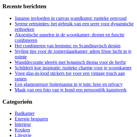
Recente berichten
Japanse invloeden in canvas wandkunst: rustieke eenvoud
Serene eetruimtes: het gebruik van een serre voor dynamische
eethoeken
Akoestische panelen in de woonkamer: design en functie
combineren
Het combineren van leemstuc en Scandinavisch design
Styling tips voor de zomerslaapkamer: adem frisse lucht in je
ruimte
Wanddecoratie ideeën met botanisch thema voor de herfst
Schilderij koe inspiratie: rustieke charme voor je woonkamer
Voeg glas-in-lood stickers toe voor een vintage touch aan
ramen
Een glamoureuze buitensauna in je tuin: luxe en privacy
Maak van een foto van je hond een persoonlijk kunstwerk
Categorieën
Badkamer
Energie besparen
Interieur
Keuken
Lifestyle