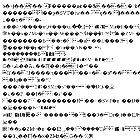
b�>j��)΄��!P�����ԫ��&���;�"k��B
��������p�SVT�(w��ę��!j���
��x�;�-
m��@J����nQ+���պ��כ��7�Ma�jf��J��ͱ4j���Ѳ�
撆R��x�ZMz�7v��IW���/d��ٞ�Тז�c�ZM~�ji�� ߒ��sQz�����Ԡ��DW��3�De�n"��M�+/
��������B��:�-�u��IJ���7j�
委���9��p�=�'m��AN�ޭ�=/
��������B��:�-
�n&������nUf���������q��x�ZM~�
c��
Ϲ�+,&��Ὰܢ��F[��(�1�*"��
ϒ��"J����ԧ�����<�;�b"�� ���"j��
,�!q�� қ�*]/
���؝�2��7�SMc�s"���ޭ�DQ/�应
�ܢ��F_��!� :�s"��
����7`��������F��+�SVT�n"��IJ�
�应����B ��4�
w�D"��IJ�׭�-`������S��9�Dr�ji��EJ߅��gJ�
应��
矁[��x�ZM~�n"��IB؃��!'����Тѕ��+��(m��IK�ʭ�/|
��ϐܢ��F[��x�ZMz�G�� %嬩