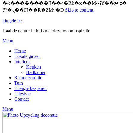
�/c��������[[��<�RI:�:c��MΎ��:z�
졾�ܢ��F[��R�ZM~�D
Skip to content
kingele.be
Haal de natuur in huis met deze wooninspiratie
Menu
Home
Lokale gidsen
Interieur
Keuken
Badkamer
Raamdecoratie
Tuin
Energie besparen
Lifestyle
Contact
Menu