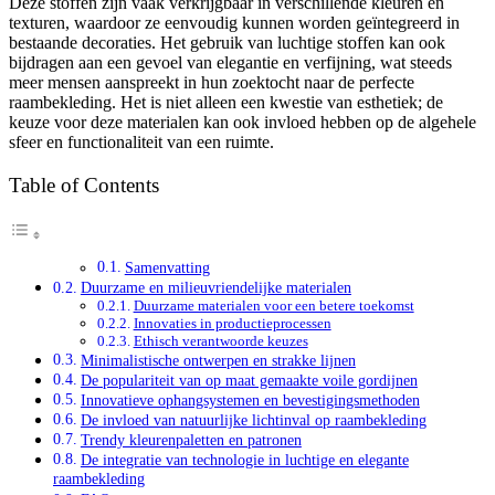
Deze stoffen zijn vaak verkrijgbaar in verschillende kleuren en
texturen, waardoor ze eenvoudig kunnen worden geïntegreerd in
bestaande decoraties. Het gebruik van luchtige stoffen kan ook
bijdragen aan een gevoel van elegantie en verfijning, wat steeds
meer mensen aanspreekt in hun zoektocht naar de perfecte
raambekleding. Het is niet alleen een kwestie van esthetiek; de
keuze voor deze materialen kan ook invloed hebben op de algehele
sfeer en functionaliteit van een ruimte.
Table of Contents
Samenvatting
Duurzame en milieuvriendelijke materialen
Duurzame materialen voor een betere toekomst
Innovaties in productieprocessen
Ethisch verantwoorde keuzes
Minimalistische ontwerpen en strakke lijnen
De populariteit van op maat gemaakte voile gordijnen
Innovatieve ophangsystemen en bevestigingsmethoden
De invloed van natuurlijke lichtinval op raambekleding
Trendy kleurenpaletten en patronen
De integratie van technologie in luchtige en elegante
raambekleding