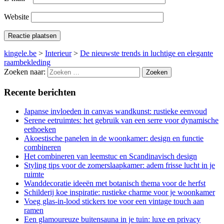
Website
kingele.be
>
Interieur
>
De nieuwste trends in luchtige en elegante
raambekleding
Zoeken naar:
Recente berichten
Japanse invloeden in canvas wandkunst: rustieke eenvoud
Serene eetruimtes: het gebruik van een serre voor dynamische
eethoeken
Akoestische panelen in de woonkamer: design en functie
combineren
Het combineren van leemstuc en Scandinavisch design
Styling tips voor de zomerslaapkamer: adem frisse lucht in je
ruimte
Wanddecoratie ideeën met botanisch thema voor de herfst
Schilderij koe inspiratie: rustieke charme voor je woonkamer
Voeg glas-in-lood stickers toe voor een vintage touch aan
ramen
Een glamoureuze buitensauna in je tuin: luxe en privacy