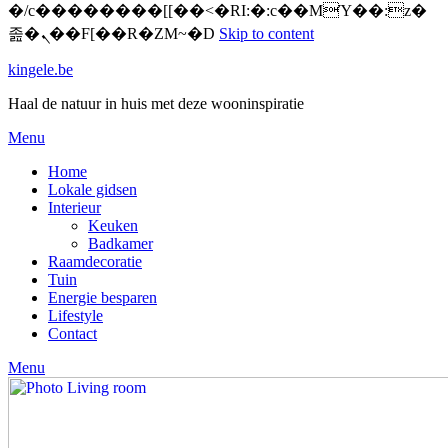
�/c��������[[��<�RI:�:c��MΎ��:z�
졾�ܢ��F[��R�ZM~�D
Skip to content
kingele.be
Haal de natuur in huis met deze wooninspiratie
Menu
Home
Lokale gidsen
Interieur
Keuken
Badkamer
Raamdecoratie
Tuin
Energie besparen
Lifestyle
Contact
Menu