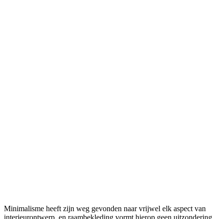
Minimalisme heeft zijn weg gevonden naar vrijwel elk aspect van
interieurontwerp, en raambekleding vormt hierop geen uitzondering.