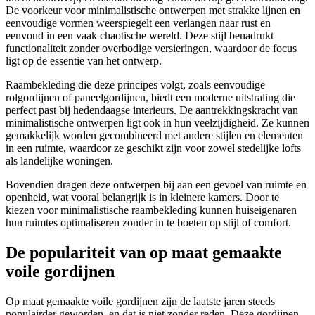
De voorkeur voor minimalistische ontwerpen met strakke lijnen en
eenvoudige vormen weerspiegelt een verlangen naar rust en
eenvoud in een vaak chaotische wereld. Deze stijl benadrukt
functionaliteit zonder overbodige versieringen, waardoor de focus
ligt op de essentie van het ontwerp.
Raambekleding die deze principes volgt, zoals eenvoudige
rolgordijnen of paneelgordijnen, biedt een moderne uitstraling die
perfect past bij hedendaagse interieurs. De aantrekkingskracht van
minimalistische ontwerpen ligt ook in hun veelzijdigheid. Ze kunnen
gemakkelijk worden gecombineerd met andere stijlen en elementen
in een ruimte, waardoor ze geschikt zijn voor zowel stedelijke lofts
als landelijke woningen.
Bovendien dragen deze ontwerpen bij aan een gevoel van ruimte en
openheid, wat vooral belangrijk is in kleinere kamers. Door te
kiezen voor minimalistische raambekleding kunnen huiseigenaren
hun ruimtes optimaliseren zonder in te boeten op stijl of comfort.
De populariteit van op maat gemaakte
voile gordijnen
Op maat gemaakte voile gordijnen zijn de laatste jaren steeds
populairder geworden, en dat is niet zonder reden. Deze gordijnen