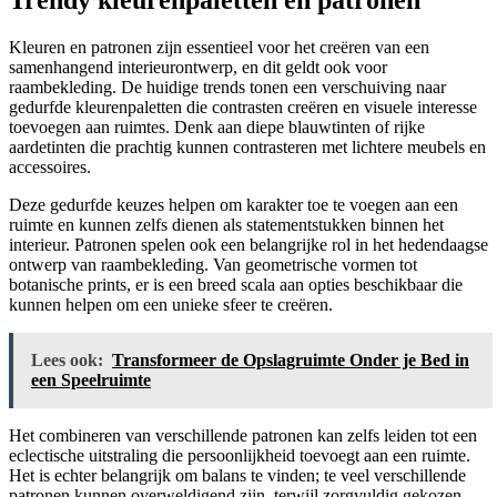
Trendy kleurenpaletten en patronen
Kleuren en patronen zijn essentieel voor het creëren van een
samenhangend interieurontwerp, en dit geldt ook voor
raambekleding. De huidige trends tonen een verschuiving naar
gedurfde kleurenpaletten die contrasten creëren en visuele interesse
toevoegen aan ruimtes. Denk aan diepe blauwtinten of rijke
aardetinten die prachtig kunnen contrasteren met lichtere meubels en
accessoires.
Deze gedurfde keuzes helpen om karakter toe te voegen aan een
ruimte en kunnen zelfs dienen als statementstukken binnen het
interieur. Patronen spelen ook een belangrijke rol in het hedendaagse
ontwerp van raambekleding. Van geometrische vormen tot
botanische prints, er is een breed scala aan opties beschikbaar die
kunnen helpen om een unieke sfeer te creëren.
Lees ook:
Transformeer de Opslagruimte Onder je Bed in
een Speelruimte
Het combineren van verschillende patronen kan zelfs leiden tot een
eclectische uitstraling die persoonlijkheid toevoegt aan een ruimte.
Het is echter belangrijk om balans te vinden; te veel verschillende
patronen kunnen overweldigend zijn, terwijl zorgvuldig gekozen