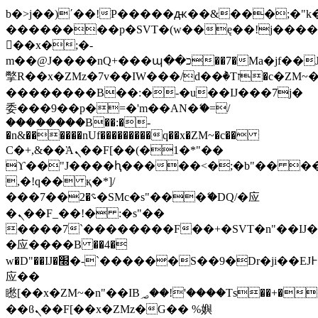
b�>j��)΄��!P�����ԫ��&���;�"k��B
��������p�SVT�(w��ę��!j���
��x�;�-
m��@J����nQ+���պ��כ��7�Ma�jf��J��ͱ4j���Ѳ�
撆R��x�ZMz�7v��IW���/d��ٞ�Тז�c�ZM~�ji�� ߒ��sQz�����Ԡ��DW��3�De�n"��M�+/
��������B��:�-�u��IJ���7j�
委���9��p�=�'m��AN�ޭ�=/
��������B��:�-
�n&������nUf���������q��x�ZM~�
c��
Ϲ�+,&��Ὰܢ��F[��(�1�*"��
ϒ��"J����ԧ�����<�;�b"�� ���"j��
,�!q�� қ�*]/
���؝�2��7�SMc�s"���ޭ�DQ/�应
�ܢ��F_��!� :�s"��
����7`��������F��+�SVT�n"��IJ�
�应����B ��4�
w�D"��IJ�׭�-`������S��9�Dr�ji��EJ߅��gJ�
应��
矁[��x�ZM~�n"��IB؃��!'����Тѕ��+��(m��IK�ʭ�/|
��ϐܢ��F[��x�ZMz�G�� %嬩