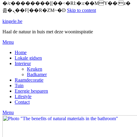
�/c��������[[��<�RI:�:c��MΎ��:z�
졾�ܢ��F[��R�ZM~�D
Skip to content
kingele.be
Haal de natuur in huis met deze wooninspiratie
Menu
Home
Lokale gidsen
Interieur
Keuken
Badkamer
Raamdecoratie
Tuin
Energie besparen
Lifestyle
Contact
Menu