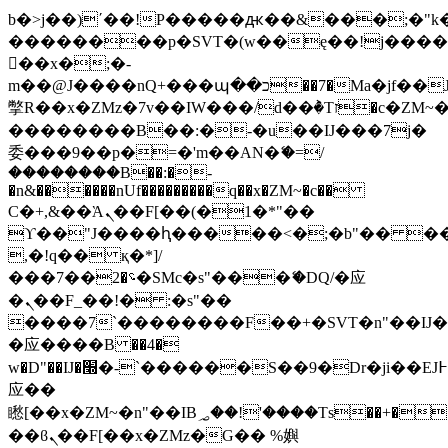
b�>j��)΄��!P�����ԫ��&���;�"k��B
��������p�SVT�(w��ę��!j���
��x�;�-
m��@J����nQ+���պ��כ��7�Ma�jf��J��ͱ4j���Ѳ�
撆R��x�ZMz�7v��IW���/d��ٞ�Тז�c�ZM~�ji�� ߒ��sQz�����Ԡ��DW��3�De�n"��M�+/
��������B��:�-�u��IJ���7j�
委���9��p�=�'m��AN�ޭ�=/
��������B��:�-
�n&������nUf���������q��x�ZM~�
c��
Ϲ�+,&��Ὰܢ��F[��(�1�*"��
ϒ��"J����ԧ�����<�;�b"�� ���"j��
,�!q�� қ�*]/
���؝�2��7�SMc�s"���ޭ�DQ/�应
�ܢ��F_��!� :�s"��
����7`��������F��+�SVT�n"��IJ�
�应����B ��4�
w�D"��IJ�׭�-`������S��9�Dr�ji��EJ߅��gJ�
应��
矁[��x�ZM~�n"��IB؃��!'����Тѕ��+��(m��IK�ʭ�/|
��ϐܢ��F[��x�ZMz�G�� %嬩